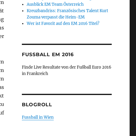
em
Ausblick EM Team Österreich
ät
Kreuzbandriss: Französisches Talent Kurt
Zouma verpasst die Heim-EM
ng
Wer ist Favorit auf den EM 2016 Titel?
ns
er
FUSSBALL EM 2016
em
Finde Live Resultate von der Fußball Euro 2016
im
in Frankreich
em
as
kt
zu
BLOGROLL
uf
Fussball in Wien