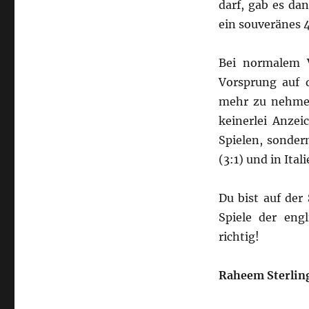
darf, gab es da
ein souveränes 
Bei normalem V
Vorsprung auf d
mehr zu nehmen 
keinerlei Anzei
Spielen, sonder
(3:1) und in Ita
Du bist auf de
Spiele der eng
richtig!
Raheem Sterling