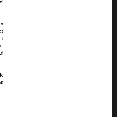
el
en
ht
it
i-
nd
ie
au