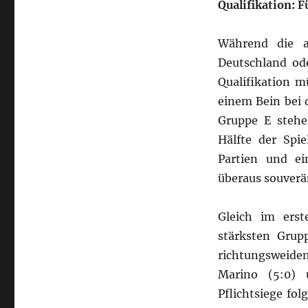
Qualifikation: F
Während die a
Deutschland ode
Qualifikation m
einem Bein bei 
Gruppe E stehe
Hälfte der Spie
Partien und ei
überaus souverän
Gleich im ers
stärksten Grupp
richtungsweid
Marino (5:0) 
Pflichtsiege fo