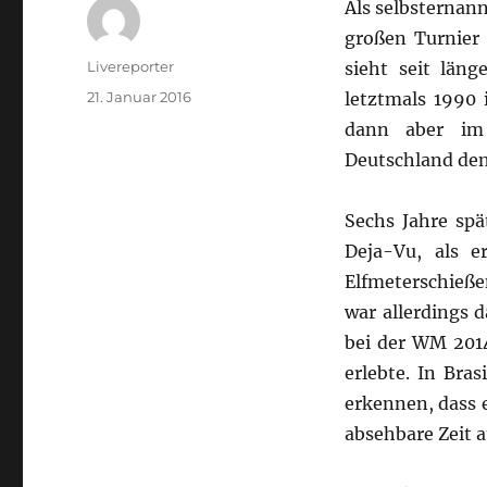
Als selbsternan
großen Turnier 
Autor
Livereporter
sieht seit län
Veröffentlicht
21. Januar 2016
letztmals 1990 
am
dann aber im 
Deutschland den
Sechs Jahre sp
Deja-Vu, als e
Elfmeterschieße
war allerdings d
bei der WM 201
erlebte. In Bra
erkennen, dass 
absehbare Zeit a