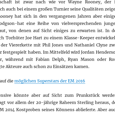
schaft ist zwar nach wie vor Wayne Rooney, der 
ich auch bei einem großen Turnier seine Qualitäten zeig
ooney hat sich in den vergangenen Jahren aber einig
odgson-hat eine Reihe von vielversprechenden jung
aut, von denen auf Sicht einiges zu erwarten ist. In d
ich Torhüter Joe Hart zu einem Klasse-Keeper entwickel
 der Viererkette mit Phil Jones und Nathaniel Clyne zw
r festgespielt haben. Im Mittelfeld wird Jordan Henders
er, während mit Fabian Delph, Ryan Mason oder Ro
gte Akteure auch schon zu Einsätzen kamen.
 auf die
möglichen Superstars der EM 2016
ensive könnte aber auf Sicht zum Prunkstück werde
gt vor allem der 20-jährige Raheem Sterling heraus, d
M 2014 Kostproben seines Könnens ablieferte. Aber au