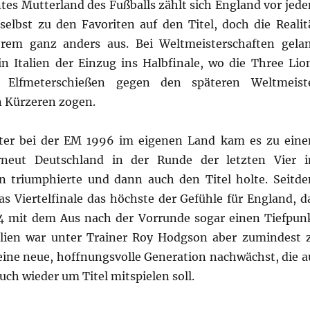
ntes Mutterland des Fußballs zählt sich England vor jed
selbst zu den Favoriten auf den Titel, doch die Realit
gerem ganz anders aus. Bei Weltmeisterschaften gela
in Italien der Einzug ins Halbfinale, wo die Three Lio
Elfmeterschießen gegen den späteren Weltmeist
 Kürzeren zogen.
äter bei der EM 1996 im eigenen Land kam es zu ein
rneut Deutschland in der Runde der letzten Vier 
n triumphierte und dann auch den Titel holte. Seitd
as Viertelfinale das höchste der Gefühle für England, d
4 mit dem Aus nach der Vorrunde sogar einen Tiefpun
silien war unter Trainer Roy Hodgson aber zumindest 
eine neue, hoffnungsvolle Generation nachwächst, die a
uch wieder um Titel mitspielen soll.