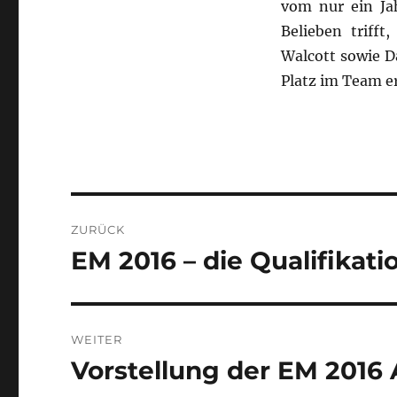
vom nur ein Ja
Belieben triff
Walcott sowie D
Platz im Team e
Beitragsnavigation
ZURÜCK
EM 2016 – die Qualifika
Vorheriger
Beitrag:
WEITER
Vorstellung der EM 2016
Nächster
Beitrag: