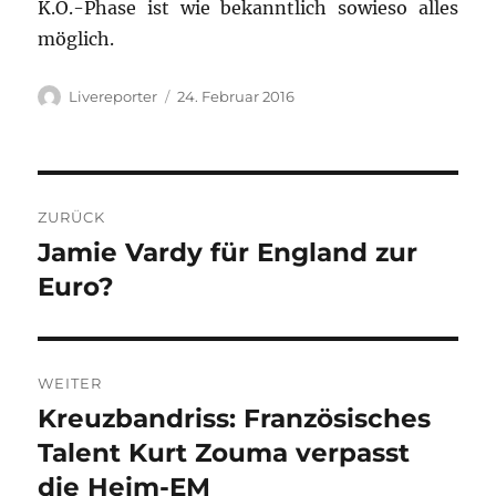
K.O.-Phase ist wie bekanntlich sowieso alles
möglich.
Autor
Veröffentlicht
Livereporter
24. Februar 2016
am
Beitragsnavigation
ZURÜCK
Jamie Vardy für England zur
Vorheriger
Beitrag:
Euro?
WEITER
Kreuzbandriss: Französisches
Nächster
Beitrag:
Talent Kurt Zouma verpasst
die Heim-EM