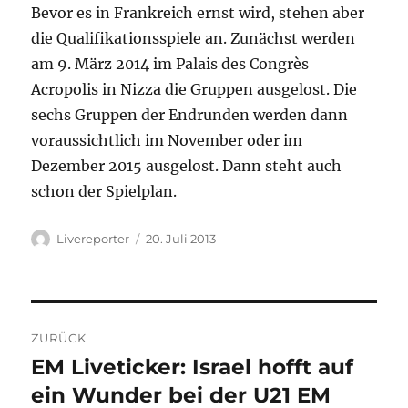
Bevor es in Frankreich ernst wird, stehen aber
die Qualifikationsspiele an. Zunächst werden
am 9. März 2014 im Palais des Congrès
Acropolis in Nizza die Gruppen ausgelost. Die
sechs Gruppen der Endrunden werden dann
voraussichtlich im November oder im
Dezember 2015 ausgelost. Dann steht auch
schon der Spielplan.
Autor
Veröffentlicht
Livereporter
20. Juli 2013
am
Beitragsnavigation
ZURÜCK
EM Liveticker: Israel hofft auf
Vorheriger
Beitrag:
ein Wunder bei der U21 EM