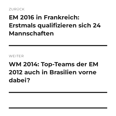
Beitragsnavigation
ZURÜCK
EM 2016 in Frankreich:
Vorheriger
Beitrag:
Erstmals qualifizieren sich 24
Mannschaften
WEITER
WM 2014: Top-Teams der EM
Nächster
Beitrag:
2012 auch in Brasilien vorne
dabei?